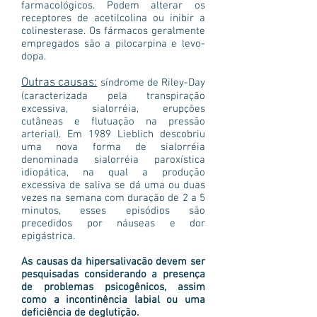
farmacológicos. Podem alterar os
receptores de acetilcolina ou inibir a
colinesterase. Os fármacos geralmente
empregados são a pilocarpina e levo-
dopa.
Outras causas:
síndrome de Riley-Day
(caracterizada pela transpiração
excessiva, sialorréia, erupções
cutâneas e flutuação na pressão
arterial). Em 1989 Lieblich descobriu
uma nova forma de sialorréia
denominada sialorréia paroxística
idiopática, na qual a produção
excessiva de saliva se dá uma ou duas
vezes na semana com duração de 2 a 5
minutos, esses episódios são
precedidos por náuseas e dor
epigástrica.
As causas da hipersalivacão devem ser
pesquisadas considerando a presença
de problemas psicogênicos, assim
como a incontinência labial ou uma
deficiência de deglutição.