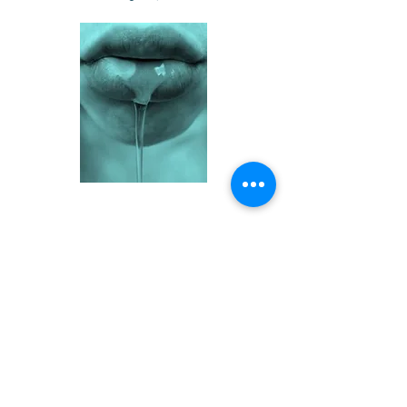
Consequências: Estas variam
dependendo da intensidade da
hipersecreção. Frequentemente
há descamação dos lábios, queilite
angular e dermatite na região de
mento.
Pode apresentar ocasionalmente
fadiga muscular por uma
constante deglutição. Também
pode haver mudança no paladar
(ácido, doce, metálico).
Em alguns casos, pode haver uma