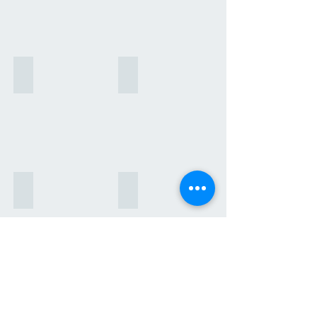
Questão social
O que você precisa saber
Teste: Devo fazer uma avaliação clínica?
Dicas para o dia-a-dia
Como é feita a avaliação
Como alertar