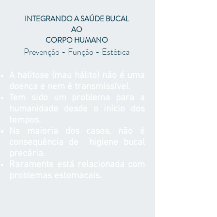
INTEGRANDO A SAÚDE BUCAL
AO
CORPO HUMANO
Prevenção - Função - Estética
A halitose (mau hálito) não é uma
doença e nem é transmissível.
Tem sido um problema para a
humanidade desde o início dos
tempos.
Na maioria dos casos, não é
consequência de higiene bucal
precária.
Raramente está relacionada com
problemas estomacais.