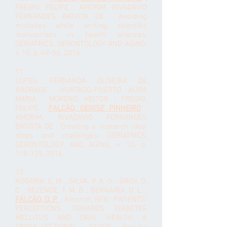
FREGNI, FELIPE ; AMORIM, RIVADÁVIO
FERNANDES BATISTA DE . Avoiding
mistakes while writing scientific
manuscripts in health sciences.
GERIATRICS, GERONTOLOGY AND AGING,
v. 10, p. 49-56, 2016.
11.
LOPES, FERNANDA OLIVEIRA DE
ANDRADE ; HURTADO-PUERTO, AURA
MARIA ; MORENO, HEITOR ; FREGNI,
FELIPE ;
FALCÃO, DENISE PINHEIRO
;
AMORIM, RIVADAVIO FERNANDES
BATISTA DE . Creating a research idea:
steps and challenges. GERIATRICS,
GERONTOLOGY AND AGING, v. 10, p.
118-125, 2016.
12.
KOGAWA, E. M. ; SILVA, P. A. O. ; GRISI, D.
C. ;
REZENDE, T. M. B.
; BERNARDI, D. L. ;
FALCÃO, D. P
.
; Amorim, RFB . PATIENTS'
PERCEPTIONS TOWARDS DIABETES
MELLITUS AND ORAL HEALTH: A