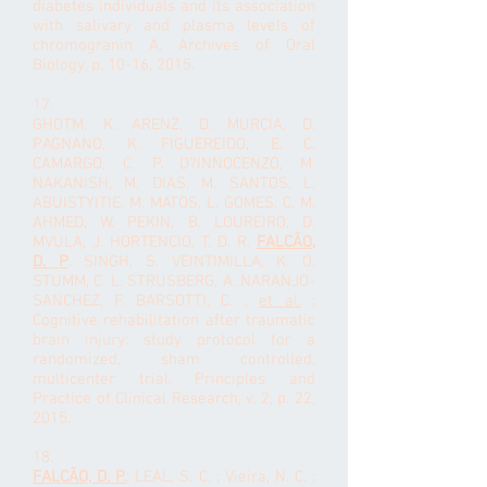
diabetes individuals and its association
with salivary and plasma levels of
chromogranin A. Archives of Oral
Biology, p. 10-16, 2015.
17.
GHOTM, K. ARENZ, D. MURCIA, D.
PAGNANO, K. FIGUEREIDO, E. C.
CAMARGO, C. P. D?INNOCENZO, M.
NAKANISH, M. DIAS, M. SANTOS, L.
ABUISTYITIE, M. MATOS, L. GOMES, C. M.
AHMED, W. PEKIN, B. LOUREIRO, D.
MVULA, J. HORTENCIO, T. D. R.
FALCÃO,
D. P
. SINGH, S. VEINTIMILLA, K. O.
STUMM, C. L. STRUSBERG, A. NARANJO-
SANCHEZ, F. BARSOTTI, C. ,
et al.
;
Cognitive rehabilitation after traumatic
brain injury: study protocol for a
randomized, sham controlled,
multicenter trial. Principles and
Practice of Clinical Research, v. 2, p. 22,
2015.
18.
FALCÃO, D. P.
;
LEAL, S. C.
; Vieira, N. C. ;