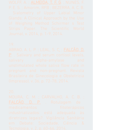
WOLFF, A. ;
ALMEIDA, T. F. G
. ; NUNES, F.
P. E. S. ; Amorim, RFB ; BEZERRA, A. C. B.
. Sialometry of Upper Labial Minor
Glands: A Clinical Approach by the Use
of Weighing Method Schirmer s Test
Strips Paper. The Scientific World
Journal, v. 2014, p. 1-9, 2014.
19.
ABRAO, A. L. P. ;
LEAL, S. C
.
;
FALCÃO, D.
P
. . Salivary and serum cortisol levels,
salivary alpha-amylase and
unstimulated whole saliva flow rate in
pregnant and non-pregnant. Revista
Brasileira de Ginecologia e Obstetrícia
(Impresso), v. 36, p. 72-78, 2014.
20.
MOURA, C. M. ; CARVALHO, A. C. B. ;
FALCÃO, D. P
.
. Rotulagem de
medicamentos fitoterápicos
industrializados: está adequada às
diretrizes legais?. Vigilância Sanitária
em Debate: Sociedade, Ciência &
Tecnologia, v. 2, p. 60-66, 2014.