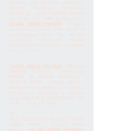
BEZERRA, ANA CRISTINA BARRETO ;
AMORIM, RIVADÁVIO FERNANDES
BATISTA DE ; SILVA, MARIANA BRANCO
DA ; MOTA, LICIA MARIA HENRIQUE DA ;
FALCÃO, DENISE PINHEIRO
. O que o
reumatologista deve saber sobre as
manifestações orais das doenças
reumáticas autoimunes. Revista
Brasileira de Reumatologia (Impresso),
v. 56, p. 1-1, 2016.
9.
FALCÃO, DENISE PINHEIRO
; TERRENCE
O?BRIEN, ANTHONY ; FERNANDES
BATISTA DE AMORIM, RIVADÁVIO ;
MORENO, HEITOR ; FREGNI, FELIPE ;
REGINA CHALITA, MARIA . Initial steps in
writing and submitting a research
paper. GERIATRICS, GERONTOLOGY AND
AGING, v. 10, p. 3-9, 2016.
10.
VELEZ, FADDI GHASSAN SALEH ; BONIN,
CAMILA PINTO ; CHALITA, MARIA
REGINA ;
FALCÃO, DENISE PINHEIRO
;