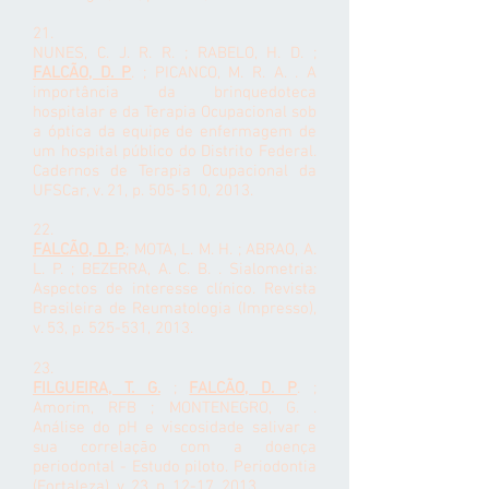
21.
NUNES, C. J. R. R. ; RABELO, H. D. ;
FALCÃO, D. P
. ; PICANCO, M. R. A. . A
importância da brinquedoteca
hospitalar e da Terapia Ocupacional sob
a óptica da equipe de enfermagem de
um hospital público do Distrito Federal.
Cadernos de Terapia Ocupacional da
UFSCar, v. 21, p. 505-510, 2013.
22.
FALCÃO, D. P
.
; MOTA, L. M. H. ; ABRAO, A.
L. P. ; BEZERRA, A. C. B. . Sialometria:
Aspectos de interesse clínico. Revista
Brasileira de Reumatologia (Impresso),
v. 53, p. 525-531, 2013.
23.
FILGUEIRA, T. G.
;
FALCÃO, D. P
. ;
Amorim, RFB ; MONTENEGRO, G. .
Análise do pH e viscosidade salivar e
sua correlação com a doença
periodontal - Estudo piloto. Periodontia
(Fortaleza), v. 23, p. 12-17, 2013.