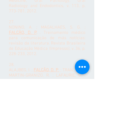
Medicine, Oral Pathology, Oral
Radiology and Endodontics, v. 113, p.
773-781, 2012.
27.
NONINO, A. ; MAGALHAES, S. G. ;
FALCÃO, D. P
.
. Treinamento médico
para comunicação de más notícias:
revisão da literatura. Revista Brasileira
de Educação Médica (Impresso), v. 36, p.
228-233, 2012.
28.
ALAJBEG, I. ;
FALCÃO, D. P
.
; TRAN, S. D. ;
MARTIN-GRANIZO, R. ; LAFAURIE, G. ;
MATRANGA, D. ; PEJDA, S. ; VULETIC, L. ;
MANTILLA R ; LEAL, S. C. . Intraoral
electrostimulator for xerostomia relief:
a long-term, multicenter, open-label,
uncontrolled, clinical trial. Oral Surgery,
Oral Medicine, Oral Pathology, Oral
Radiology and Endodontics (Online), v.
113, p. 773-781, 2012.
Citações:
1
29.