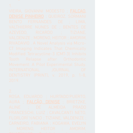
1.
VIEIRA, GIOVANNI MODESTO ;
FALCAO,
DENISE PINHEIRO
; QUEIROZ, SORMANI
BENTO FERNANDES DE ; LIMA,
VALTHIERRE NUNES DE ; BENTES DE
AZEVEDO, RICARDO ; TIZIANE,
VALDENIZE ; MORENO, HEITOR ; AMORIM,
RIVADAVIO . A Novel Analysis via Micro-
CT Imaging Indicates That Chemically
Modified Tetracycline-3 (CMT-3) Inhibits
Tooth Relapse after Orthodontic
Movement: A Pilot Experimental Study.
INTERNATIONAL JOURNAL OF
DENTISTRY (PRINT), v. 2019, p. 1-8,
2019.
2.
ROSA, EDUARDO ; HURTADO'PUERTO,
AURA ;
FALCÃO, DENISE
; BRIETZKE,
ALINE ; DE ALMEIDA PRADO
FRANCESCHI, LUIZ ; CAVALCANTI NETO,
FLORLORÏ'½NCIO ; TIZIANE, VALDENIZE ;
CARNEIRO, FABIANA ; KOGAWA, EVELYN
; MORENO, HEITOR ; AMORIM,