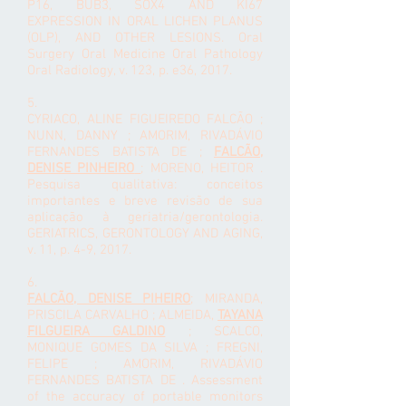
P16, BUB3, SOX4 AND KI67
EXPRESSION IN ORAL LICHEN PLANUS
(OLP), AND OTHER LESIONS. Oral
Surgery Oral Medicine Oral Pathology
Oral Radiology, v. 123, p. e36, 2017.
5.
CYRIACO, ALINE FIGUEIREDO FALCÃO ;
NUNN, DANNY ; AMORIM, RIVADÁVIO
FERNANDES BATISTA DE ;
FALCÃO,
DENISE PINHEIRO
; MORENO, HEITOR .
Pesquisa qualitativa: conceitos
importantes e breve revisão de sua
aplicação à geriatria/gerontologia.
GERIATRICS, GERONTOLOGY AND AGING,
v. 11, p. 4-9, 2017.
6.
FALCÃO, DENISE PIHEIRO
; MIRANDA,
PRISCILA CARVALHO ; ALMEIDA,
TAYANA
FILGUEIRA GALDINO
; SCALCO,
MONIQUE GOMES DA SILVA ; FREGNI,
FELIPE ; AMORIM, RIVADÁVIO
FERNANDES BATISTA DE . Assessment
of the accuracy of portable monitors