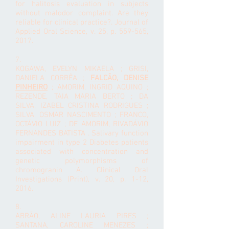
for halitosis evaluation in subjects
without malodor complaint. Are they
reliable for clinical practice?. Journal of
Applied Oral Science, v. 25, p. 559-565,
2017.
7.
KOGAWA, EVELYN MIKAELA ; GRISI,
DANIELA CORRÊA ;
FALCÃO, DENISE
PINHEIRO
; AMORIM, INGRID AQUINO ;
REZENDE, TAIA MARIA BERTO ; DA
SILVA, IZABEL CRISTINA RODRIGUES ;
SILVA, OSMAR NASCIMENTO ; FRANCO,
OCTÁVIO LUIZ ; DE AMORIM, RIVADÁVIO
FERNANDES BATISTA . Salivary function
impairment in type 2 Diabetes patients
associated with concentration and
genetic polymorphisms of
chromogranin A. Clinical Oral
Investigations (Print), v. 20, p. 1-12,
2016.
8.
ABRÃO, ALINE LAURIA PIRES ;
SANTANA, CAROLINE MENEZES ;