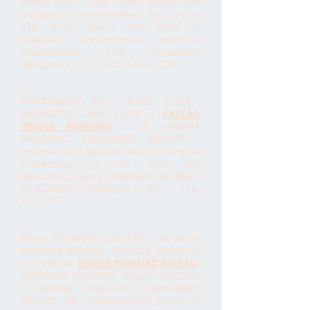
RIVADÏ'½VIO . Oral lichen planus and
malignant transformation: The role of
p16, Ki-67, Bub-3 and SOX4 in
assessing precancerous potential.
Experimental and Therapeutic
Medicine, v. 15, p.
4157-4166
, 2018.
3.
MONTENEGRO, GIL ; ALVES, LUIZA ;
ZANINOTTO, ANA LUIZA ;
FALCÃO,
DENISE PINHEIRO
; DE AMORIM,
RIVADÁVIO FERNANDES BATISTA .
Hypnosis as a Valuable Tool for Surgical
Procedures in the Oral and
Maxillofacial Area. AMERICAN JOURNAL
OF CLINICAL HYPNOSIS, v. 59, p. 414-
421, 2017.
4.
ROSA, EDUARDO AUGUSTO ; DA SILVA,
MARIANA BRANCO ; STAVALE, RAFAELLY
; DA ROCHA,
DENISE PINHEIRO FALCÃO
;
FREGNANI, EDUARDO ; MALUF, GUSTAVO
; AMORIM, RIVADÁVIO FERNANDES
BATISTA . OP - COMPARATIVE STUDY OF