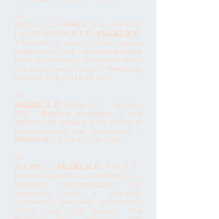
24.
NETO, F. C. ; DE ARAUJO, G. R. ; KESSLER,
I. M. ; DE AMORIM, R. F. B. ;
FALCAO, D. P
.
.
Treatment of severe chronic venous
insufficiency with ultrasound-guided
foam sclerotherapy: A two-year series
in a single center in Brazil. Phlebology
(London), v. 30, p. 113-18, 2013.
25.
FALCÃO, D. P
.
; Vieira, N. C. ; Amorim,
RFB . Breaking paradigms: a new
definition for halitosis in the context of
pseudo-halitosis and halitophobia. J
BREATH RES, v. 6, p. 017105, 2012.
26.
ALAJBEG, I. ;
FALCÃO, D. P
.
; Tran, S. D. ;
Martín-Granizo, R. A. ; LAFAURIE, G. I. .
Intraoral electrostimulator for
xerostomia relief: a long-term,
multicenter, open-label, uncontrolled,
clinical trial. Oral Surgery, Oral