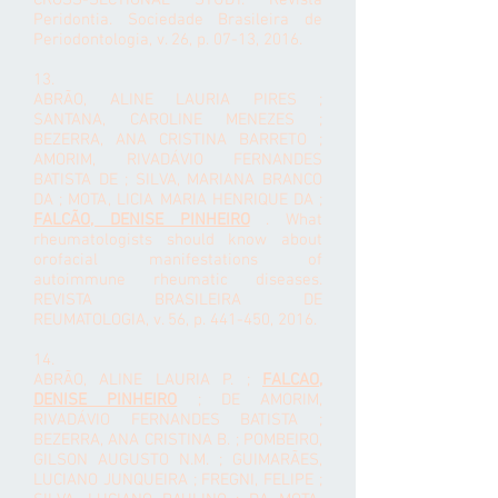
CROSS-SECTIONAL STUDY. Revista
Peridontia. Sociedade Brasileira de
Periodontologia, v. 26, p. 07-13, 2016.
13.
ABRÃO, ALINE LAURIA PIRES ;
SANTANA, CAROLINE MENEZES ;
BEZERRA, ANA CRISTINA BARRETO ;
AMORIM, RIVADÁVIO FERNANDES
BATISTA DE ; SILVA, MARIANA BRANCO
DA ; MOTA, LICIA MARIA HENRIQUE DA ;
FALCÃO, DENISE PINHEIRO
. What
rheumatologists should know about
orofacial manifestations of
autoimmune rheumatic diseases.
REVISTA BRASILEIRA DE
REUMATOLOGIA, v. 56, p. 441-450, 2016.
14.
ABRÃO, ALINE LAURIA P. ;
FALCAO,
DENISE PINHEIRO
; DE AMORIM,
RIVADÁVIO FERNANDES BATISTA ;
BEZERRA, ANA CRISTINA B. ; POMBEIRO,
GILSON AUGUSTO N.M. ; GUIMARÃES,
LUCIANO JUNQUEIRA ; FREGNI, FELIPE ;