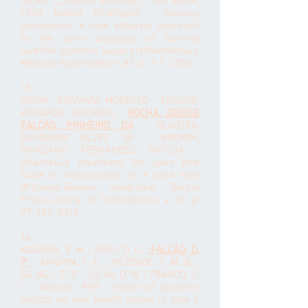
SILVA, LUCIANO PAULINO ; DA MOTA,
LICIA MARIA HENRIQUE . Salivary
proteomics: A new adjuvant approach
to the early diagnosis of familial
juvenile systemic lupus erythematosus.
Medical Hypotheses, v. 87, p. 7-7, 2016.
15.
VIEIRA, GIOVANNI MODESTO ; FRANCO,
EDUARDO JACOMINO ;
ROCHA, DENISE
FALCÃO PINHEIRO DA
; OLIVEIRA,
LAUDIMAR ALVES DE ; AMORIM,
RIVADÁVIO FERNANDES BATISTA .
Alternative treatment for open bite
Class III malocclusion in a child with
Williams-Beuren syndrome. Dental
Press Journal of Orthodontics, v. 20, p.
97-107, 2015.
16.
KOGAWA, E. M. ; GRISI, D. C. ;
FALCÃO, D.
P
.
; AMORIM, I. A. ;
REZENDE, T. M. B
.
;
SILVA, I. C. R. ; SILVA, O. N. ;
FRANCO, O.
L.
; Amorim, RFB . Impact of glycemic
control on oral health status in type 2