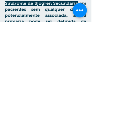
Síndrome de Sjögren Secundária
em
pacientes sem qualquer doença
potencialmente associada, a SS
primária pode ser definida da
seguinte forma:
Em pacientes com uma doença potencialmente
associada (por exemplo, outra doença bem
definida do tecido conjuntivo), a presença do
item 1 ou do item 2 mais quaisquer outros dois
entre os itens 3, 4 e 5 podem ser considerados
indicativos de
Será descartada a possibilidade
desta Síndrome, caso o paciente
se apresente com:
Histórico de radioterapia na cabeça e
pescoço
Hepatite C
Linfoma e sarcoidose
Doença de enxerto X hospedeiro
Uso de medicamentos anticolinérgicos