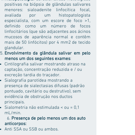
positivas na biópsia de glândulas salivares
menores: sialoadenite linfocítica focal,
avaliada por um histopatologista
especialista, com um escore de foco >1,
definido como um número de focos
linfocitários (que são adjacentes aos ácinos
mucosos de aparência normal e contêm
mais de 50 linfócitos) por 4 mm2 de tecido
glandular.
Envolvimento da glândula salivar em pelo
menos um dos seguintes exames
:
Cintilografia salivar mostrando atraso na
captação, concentração reduzida e / ou
excreção tardia do traçador.
Sialografia parotídea mostrando a
presença de sialectasias difusas (padrão
pontuado, cavitário ou destrutivo), sem
evidência de obstrução nos ductos
principais.
Sialometria não estimulada < ou = 0,1
mL/min.
6.
Presença de pelo menos um dos auto
anticorpos:
Anti SSA ou SSB ou ambos.