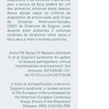
diagnóstico é de extrema importância,
pois a secura da boca poderá ser um
dos primeiros sintomas desta doença.
Nossa equipe segue os critérios de
diagnóstico do preconizado pelo Grupo
de Consenso Americano-Europeu
(2002) de Síndrome de Sjögren, onde
deverão estar presentes 2 sintomas
cardinais da Síndrome: olhos secos e
boca seca e mais 4 exames positivos.
Vivino FB, Bunya VY, Massaro-Giordano
G, et al. Sjogren's syndrome: An update
on disease pathogenesis, clinical
manifestations and treatment. Clin
Immunol. 2019;203:81‐121.
doi:10.1016/j.clim.2019.04.00
C Vitali et al.Classification criteria for
Sjogren's syndrome: a revised version
of the European criteria proposed by
the American-European Consensus
Group. Annals of the Rheumatic
Diseases. 2002; 61(6):554-558.