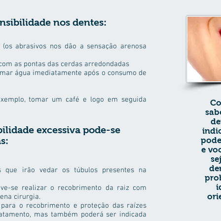
ensibilidade nos dentes:
o (os abrasivos nos dão a sensação arenosa
 com as pontas das cerdas arredondadas
tomar água imediatamente após o consumo de
exemplo, tomar um café e logo em seguida
Co
sab
de
bilidade excessiva pode-se
indi
s:
pode
e vo
se
de
os que irão vedar os túbulos presentes na
pro
i
eve-se realizar o recobrimento da raiz com
ori
ena cirurgia.
a para o recobrimento e proteção das raízes
ratamento, mas também poderá ser indicada