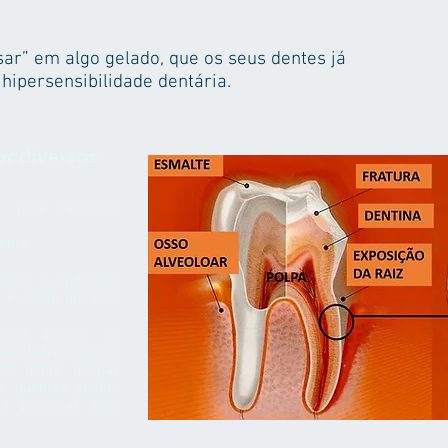
ar” em algo gelado, que os seus dentes já
hipersensibilidade dentária.
or diversos
a pela recessão
ente
ando o indivíduo
o é, sente dor com
corre porque na
 dentinários que se
 dente (polpa).
s e quentes podem
 e provocar essa