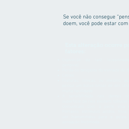
Se você não consegue “pens
doem, você pode estar com 
Esta alteração ocorre p
fatores:
Exposição da raiz (ocasionad
gengival)
Perda ou desgaste do esmalte do d
Cáries
Fraturas, trincas ou mesmo qu
possui um baixo limiar de dor, ist
muita facilidade.
A sensibilidade nos dentes o
superfície da raiz existem túbulos
comunicam com a parte viva do
Portanto, estímulos ácidos, frio
ser transmitidos para a polpa
sensação incômoda.