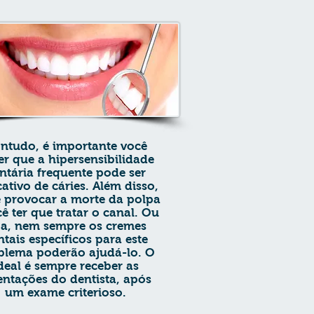
ntudo, é importante você
er que a hipersensibilidade
ntária frequente pode ser
cativo de cáries. Além disso,
 provocar a morte da polpa
cê ter que tratar o canal. Ou
ja, nem sempre os cremes
ntais específicos para este
blema poderão ajudá-lo. O
deal é sempre receber as
entações do dentista, após
um exame criterioso.