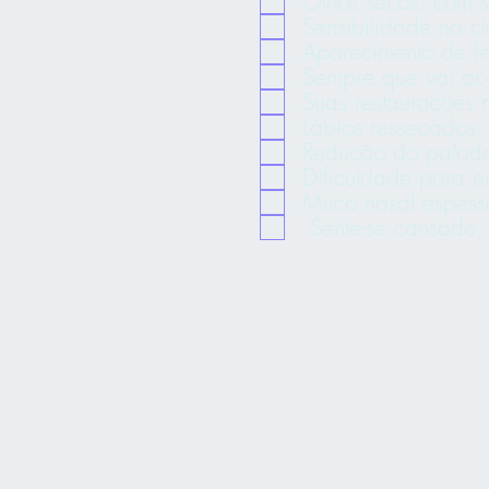
Olhos secos, com 
Sensibilidade na cl
Aparecimento de fe
Sempre que vai ao 
Suas restaurações
Lábios ressecados.
Redução do palada
Dificuldade para en
Muco nasal espess
​ Sente-se cansado,