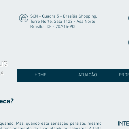
SCN - Quadra 5 - Brasília Shopping,
Torre Norte, Sala 1122 - Asa Norte
Brasília, DF - 70.715-900
us
DA
HOME
ATUAÇÃO
PROF
eca?
INT
 quando. Mas, quando esta sensação persiste, mesmo
al funcionamento de suas glândulas salivares. A falta