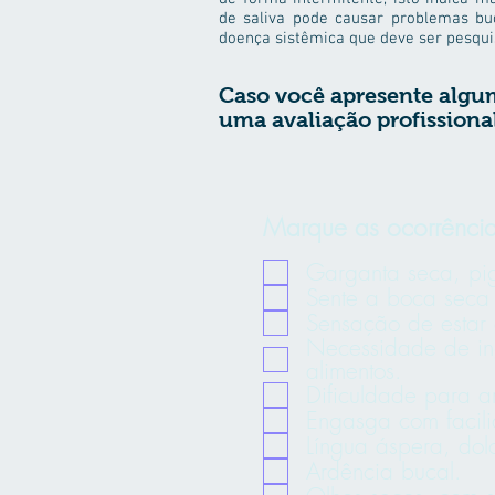
de saliva pode causar problemas bu
doença sistêmica que deve ser pesqui
Caso você apresente algum
uma avaliação profissiona
Marque as ocorrência
Garganta seca, pig
Sente a boca seca
Sensação de estar 
Necessidade de ing
alimentos.
Dificuldade para ar
Engasga com facil
Língua áspera, dol
Ardência bucal.