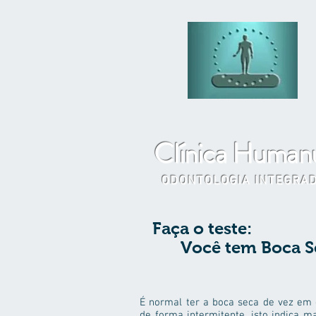
Clínica Human
ODONTOLOGIA INTEGRA
Faça o teste:
Você tem Boca S
É normal ter a boca seca de vez em
de forma intermitente, isto indica m