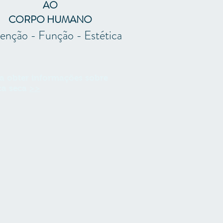
AO
CORPO HUMANO
enção - Função - Estética
a obter informações sobre
ca seca
>>