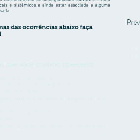
cais e sistêmicos e ainda estar associada a alguma
sada.
Prev
as das ocorrências abaixo faça
l
Par
bo
s que você costuma apresentar:
arros e/ou tosse seca.
 com uma certa frequência.
com mau hálito.
erir líquidos durante a deglutição dos
ticular as palavras.
idade.
orida, ardida, rachada, ou avolumada.