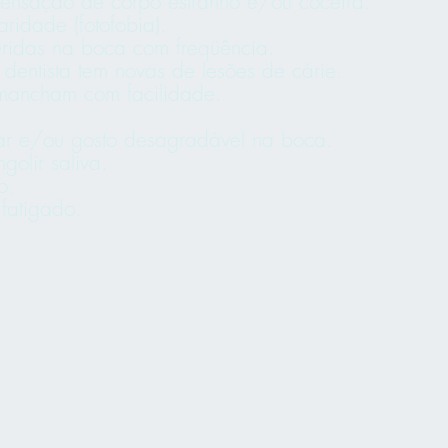
sensação de corpo estranho e/ou coceira.
aridade (fotofobia).
ridas na boca com freqüência.
dentista tem novas de lesões de cárie.
 mancham com facilidade.
r e/ou gosto desagradável na boca.
golir saliva.
o.
 fatigado.