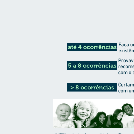
Faça um
até 4 ocorrências
existên
Provav
5 a 8 ocorrências
recome
com o 
Certam
> 8 ocorrências
com um