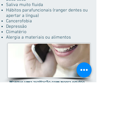
Saliva muito fluida
Hábitos parafuncionais (ranger dentes ou
apertar a língua)
Cancerofobia
Depressão
Climatério
Alergia a materiais ou alimentos
Marque uma avaliação com nossa equipe.
Caso já tenha exames de sangue, de imagem,
como radiografias e tomografias dentárias,
favor trazer para sua consulta.
INTEGRANDO A SAÚDE BUCAL
AO
CORPO HUMANO
Prevenção - Função - Estética