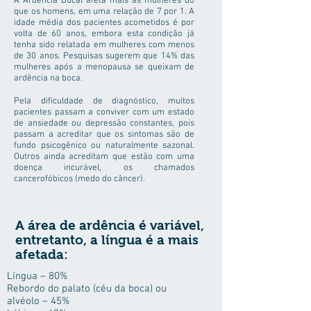
A Ardência Bucal afeta mais as mulheres do
que os homens, em uma relação de 7 por 1. A
idade média dos pacientes acometidos é por
volta de 60 anos, embora esta condição já
tenha sido relatada em mulheres com menos
de 30 anos. Pesquisas sugerem que 14% das
mulheres após a menopausa se queixam de
ardência na boca.
Pela dificuldade de diagnóstico, muitos
pacientes passam a conviver com um estado
de ansiedade ou depressão constantes, pois
passam a acreditar que os sintomas são de
fundo psicogênico ou naturalmente sazonal.
Outros ainda acreditam que estão com uma
doença incurável, os chamados
cancerofóbicos (medo do câncer).
A área de ardência é variável,
entretanto, a língua é a mais
afetada:
Língua – 80%
Rebordo do palato (céu da boca) ou
alvéolo – 45%